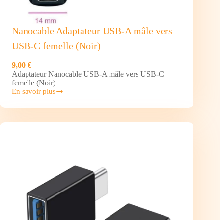
Nanocable Adaptateur USB-A mâle vers
USB-C femelle (Noir)
9,00 €
Adaptateur Nanocable USB-A mâle vers USB-C
femelle (Noir)
En savoir plus
Nanocable
Adaptateur USB-
A
mâle
vers
USB-
C
femelle
(Noir)