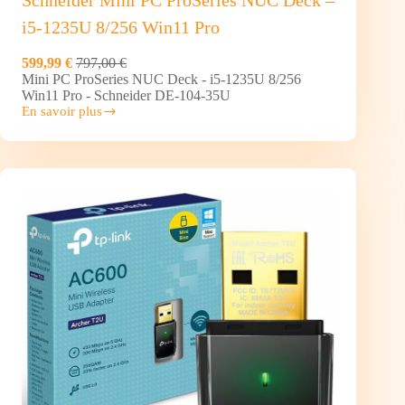
Schneider Mini PC ProSeries NUC Deck –
i5-1235U 8/256 Win11 Pro
599,99 €
797,00 €
Mini PC ProSeries NUC Deck - i5-1235U 8/256
Win11 Pro - Schneider DE-104-35U
En savoir plus
Schneider
Mini
PC ProSeries
NUC
Deck –
i5-
1235U
8/256
Win11
Pro