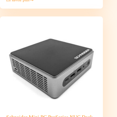
TP-
Link
Carte
Réseau
USB
WiFi
Archer
T4U
Plus
(AC1300)