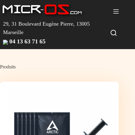
Passer
au
contenu
29, 31 Boulevard Eugène Pierre, 13005
Marseille
04 13 63 71 65
Produits