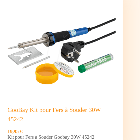
Heavy
Duty type
AA
(LR6)
1,5V
GooBay Kit pour Fers à Souder 30W
45242
19,95 €
Kit pour Fers à Souder Goobay 30W 45242