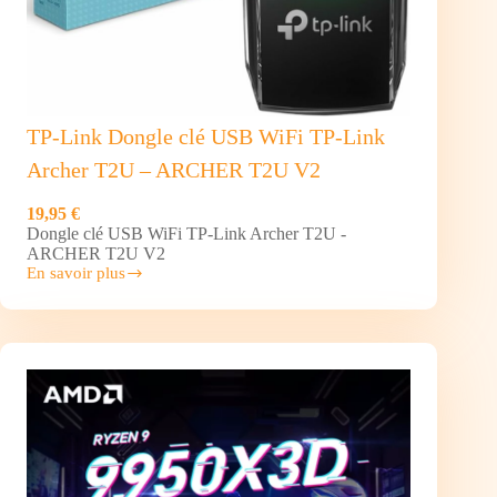
TP-Link Dongle clé USB WiFi TP-Link
Archer T2U – ARCHER T2U V2
19,95 €
Dongle clé USB WiFi TP-Link Archer T2U -
ARCHER T2U V2
En savoir plus
TP-
Link
Dongle
clé
USB
WiFi
TP-
Link
Archer
T2U
–
ARCHER