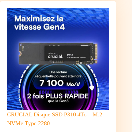
9950X3D
(4,3/5,7
Ghz)
AM5
CRUCIAL Disque SSD P310 4To – M.2
NVMe Type 2280