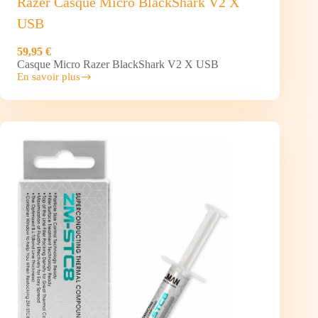
Razer Casque Micro BlackShark V2 X
USB
59,95 €
Casque Micro Razer BlackShark V2 X USB
En savoir plus
Razer
Casque
Micro
BlackShark
V2
X
USB