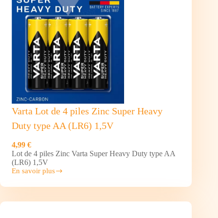
Varta Lot de 4 piles Zinc Super Heavy
Duty type AA (LR6) 1,5V
4,99 €
Lot de 4 piles Zinc Varta Super Heavy Duty type AA
(LR6) 1,5V
En savoir plus
Varta
Lot
de
4
piles
Zinc Super