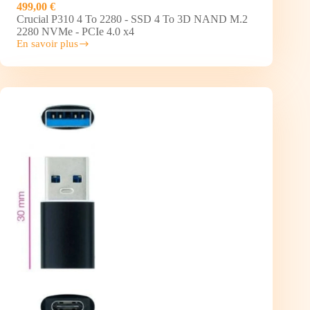
499,00 €
Crucial P310 4 To 2280 - SSD 4 To 3D NAND M.2
2280 NVMe - PCIe 4.0 x4
En savoir plus
CRUCIAL
Disque
SSD
P310
4To
–
M.2
NVMe
Type
2280