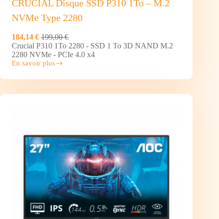
CRUCIAL Disque SSD P310 1To – M.2
NVMe Type 2280
184,14 €
199,00 €
Crucial P310 1To 2280 - SSD 1 To 3D NAND M.2
2280 NVMe - PCIe 4.0 x4
En savoir plus
CRUCIAL
Disque
SSD
P310
1To
–
M.2
NVMe
Type
2280