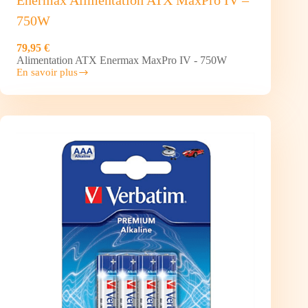
750W
79,95 €
Alimentation ATX Enermax MaxPro IV - 750W
En savoir plus
Enermax
Alimentation
ATX MaxPro
IV
–
750W