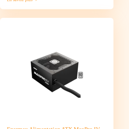
Medion
Ordinateur
Portable Avantum
15
E1
Enermax Alimentation ATX MaxPro IV –