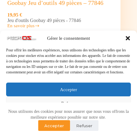
Goobay Jeu d’outils 49 pièces – 77846
19,95 €
Jeu d'outils Goobay 49 pièces - 77846
En savoir plus
Goobay
Jeu
Gérer le consentement
d’outils
49
pièces
Pour offrir les meilleures expériences, nous utilisons des technologies telles que les
–
cookies pour stocker et/ou accéder aux informations des appareils. Le fait de consentir
77846
à ces technologies nous permettra de traiter des données telles que le comportement de
navigation ou les ID uniques sur ce site. Le fait de ne pas consentir ou de retirer son
consentement peut avoir un effet négatif sur certaines caractéristiques et fonctions.
Accepter
Refuser
Nous utilisons des cookies pour nous assurer que nous vous offrons la
Voir les préférences
meilleure expérience possible sur notre site.
Accepter
Refuser
Politique de cookies
Politique de confidentialité