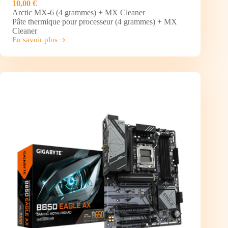
10,00 €
Arctic MX-6 (4 grammes) + MX Cleaner
Pâte thermique pour processeur (4 grammes) + MX
Cleaner
En savoir plus
ARCTIC
MX-
6
(4
grammes)
+
MX
Cleaner