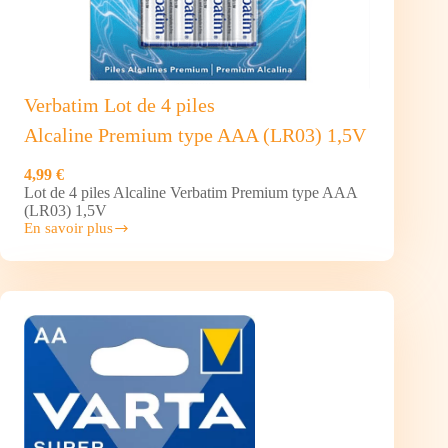
Verbatim Lot de 4 piles
Alcaline Premium type AAA (LR03) 1,5V
4,99 €
Lot de 4 piles Alcaline Verbatim Premium type AAA
(LR03) 1,5V
En savoir plus
Verbatim
Lot
de
4
piles
Alcaline Premium type
AAA
(LR03)
1,5V