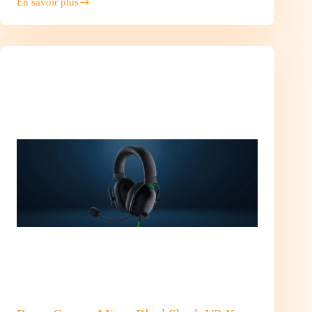
En savoir plus
LEXAR
Disque
SSD
NQ790
512Go
–
NVMe
M.2
Type
2280