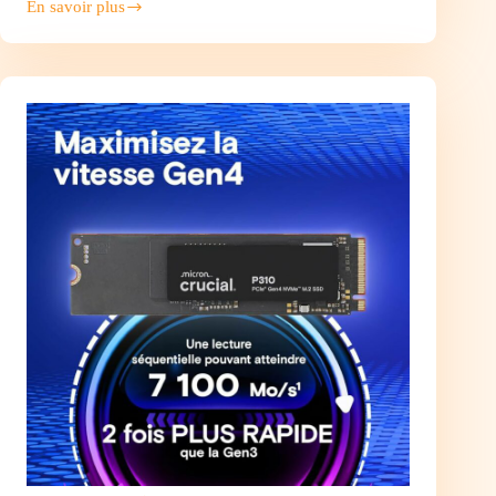
En savoir plus
LIAN
LI
Alimentation
ATX
3.1
650W
–
80PLUS
Bronze