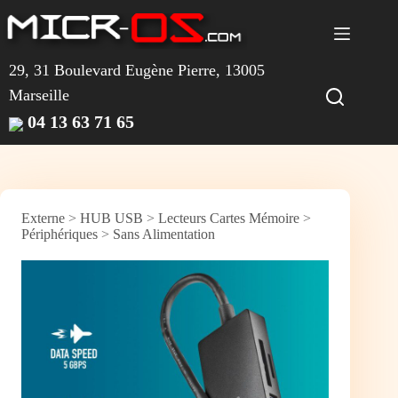
Passer
au
contenu
29, 31 Boulevard Eugène Pierre, 13005
Marseille
04 13 63 71 65
Externe
>
HUB USB
>
Lecteurs Cartes Mémoire
>
Périphériques
>
Sans Alimentation