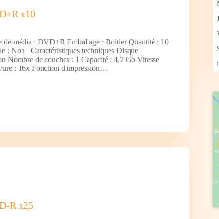
VD+R x10
e de média : DVD+R Emballage : Boitier Quantité : 10
e : Non Caractéristiques techniques Disque
Non Nombre de couches : 1 Capacité : 4.7 Go Vitesse
ure : 16x Fonction d'impression…
D-R x25