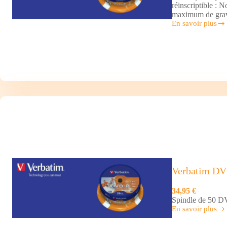
réinscriptible : 
maximum de grav
En savoir plus
Verbatim
DVD-
R
x25
Verbatim DV
34,95 €
Spindle de 50 
En savoir plus
Verbatim
DVD-