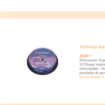
Verbatim Sp
20,00 €
Présentation Typ
10 Disque imprim
réinscriptible : 
maximum de grav
En savoir plus
Verbatim
Spindle
de
10
DVD+R