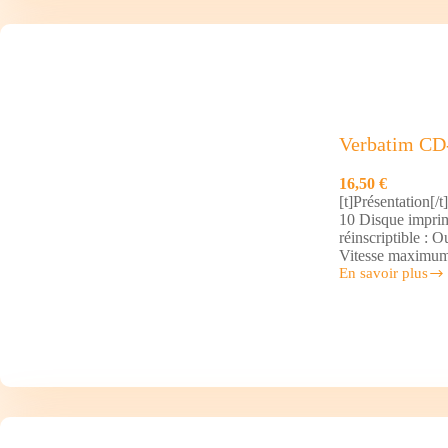
Verbatim C
16,50 €
[t]Présentation[/
10 Disque imprima
réinscriptible :
Vitesse maximum
En savoir plus
Verbatim
CD-
RW
x10