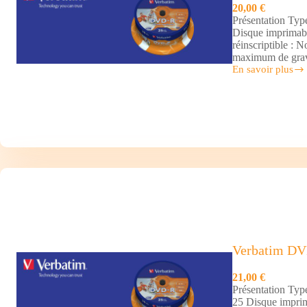
20,00 €
Présentation Typ
Disque imprimabl
réinscriptible :
maximum de grav
En savoir plus
Verbatim
DVD-
R
x25
Verbatim DV
21,00 €
Présentation Typ
25 Disque imprim