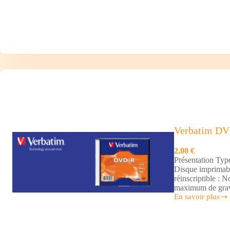
R
x50
Verbatim DV
2,00 €
Présentation Typ
Disque imprimabl
réinscriptible : 
maximum de grav
En savoir plus
Verbatim
DVD-
R
x1