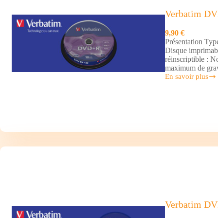
Verbatim D
9,90 €
Présentation Typ
Disque imprimabl
réinscriptible : 
maximum de grav
En savoir plus
Verbatim
DVD+R
x10
Verbatim DV