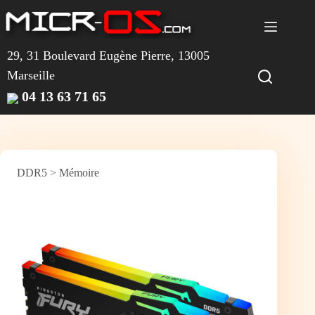
Passer
au
contenu
29, 31 Boulevard Eugène Pierre, 13005
Marseille
04 13 63 71 65
DDR5
>
Mémoire