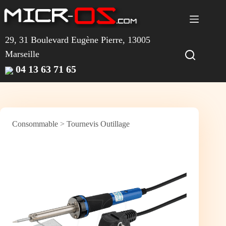
Passer
au
contenu
29, 31 Boulevard Eugène Pierre, 13005
Marseille
04 13 63 71 65
Consommable
>
Tournevis Outillage