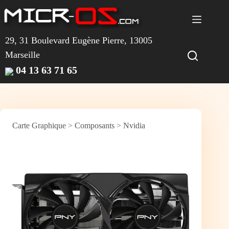
Passer
au
contenu
29, 31 Boulevard Eugène Pierre, 13005
Marseille
04 13 63 71 65
Carte Graphique
>
Composants
>
Nvidia