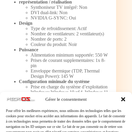
représentation / réalisation
Synthoniseur TV intégré: Non
DVI dual-link: Non
NVIDIA G-SYNC: Oui
Design
Type de refroidissement: Actif
Nombre de ventilateurs: 2 ventilateur(s)
Nombre de ports: 2
Couleur du produit: Noir
Puissance
Alimentation minimum supportée: 550 W
Prises de courant supplementaires: 1x 8-
pin
Enveloppe thermique (TDP, Thermal
Design Power): 145 W
Configuration minimale du système
Prise en charge du système d’exploitation
Windows: Windows 10 x64, Windows 11
x64
Gérer le consentement
Prise en charge du système d’exploitation
Linux: Oui
Pour offrir les meilleures expériences, nous utilisons des technologies telles que les
Poids et dimensions
cookies pour stocker et/ou accéder aux informations des appareils. Le fait de consentir
Longueur du produit: 120 mm
à ces technologies nous permettra de traiter des données telles que le comportement de
Profondeur: 200 mm
navigation ou les ID uniques sur ce site. Le fait de ne pas consentir ou de retirer son
Hauteur: 39,8 mm