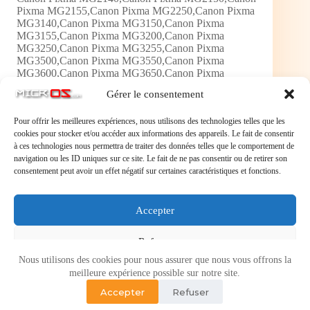
Pixma MG2155,Canon Pixma MG2250,Canon Pixma
MG3140,Canon Pixma MG3150,Canon Pixma
MG3155,Canon Pixma MG3200,Canon Pixma
MG3250,Canon Pixma MG3255,Canon Pixma
MG3500,Canon Pixma MG3550,Canon Pixma
MG3600,Canon Pixma MG3650,Canon Pixma
MG4140,Canon Pixma MG4150,Canon Pixma
Gérer le consentement
MG4200,Canon Pixma MG4250,Canon Pixma
MX370,Canon Pixma MX375,Canon Pixma
Pour offrir les meilleures expériences, nous utilisons des technologies telles que les
MX395,Canon Pixma MX430,Canon Pixma
cookies pour stocker et/ou accéder aux informations des appareils. Le fait de consentir
MX435,Canon Pixma MX455,Canon Pixma
à ces technologies nous permettra de traiter des données telles que le comportement de
MX470,Canon Pixma MX475,Canon Pixma
navigation ou les ID uniques sur ce site. Le fait de ne pas consentir ou de retirer son
MX515,Canon Pixma MX525,Canon Pixma
consentement peut avoir un effet négatif sur certaines caractéristiques et fonctions.
MX535,Canon Pixma TS3650 ROT,Canon Pixma
TS3650 Weiss,Canon Pixma TS3650S BK,Canon
Pixma TS3650S ROT,Canon Pixma TS3650S
WH,Canon Pixma TS5150,Canon Pixma TS5151
Accepter
Refuser
Nous utilisons des cookies pour nous assurer que nous vous offrons la
Voir les préférences
meilleure expérience possible sur notre site.
Accepter
Refuser
Politique de cookies
Politique de confidentialité