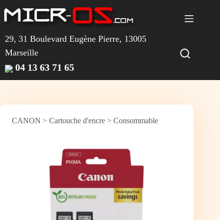
Passer
au
contenu
29, 31 Boulevard Eugène Pierre, 13005
Marseille
04 13 63 71 65
CANON
>
Cartouche d'encre
>
Consommable