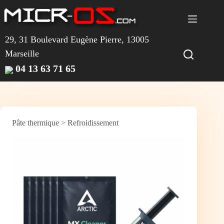
Passer
au
contenu
29, 31 Boulevard Eugène Pierre, 13005
Marseille
04 13 63 71 65
Pâte thermique
>
Refroidissement