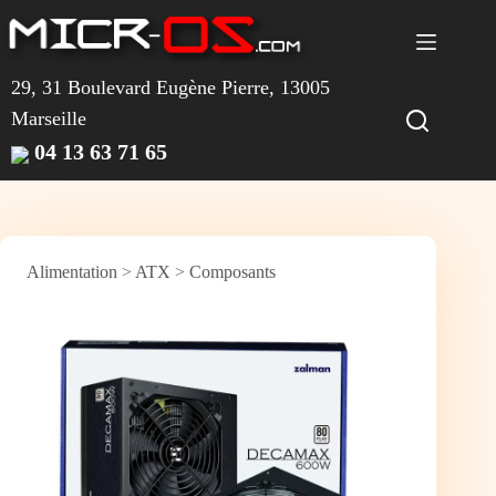
Passer
au
contenu
29, 31 Boulevard Eugène Pierre, 13005
Marseille
04 13 63 71 65
Alimentation
>
ATX
>
Composants