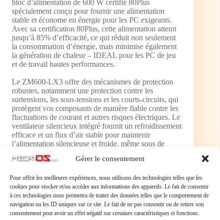
bloc d’alimentation de 600 W certifié 80Plus
spécialement conçu pour fournir une alimentation
stable et économe en énergie pour les PC exigeants.
Avec sa certification 80Plus, cette alimentation atteint
jusqu’à 85% d’efficacité, ce qui réduit non seulement
la consommation d’énergie, mais minimise également
la génération de chaleur – IDEAL pour les PC de jeu
et de travail hautes performances.
Le ZM600-LX3 offre des mécanismes de protection
robustes, notamment une protection contre les
surtensions, les sous-tensions et les courts-circuits, qui
protègent vos composants de manière fiable contre les
fluctuations de courant et autres risques électriques. Le
ventilateur silencieux intégré fournit un refroidissement
efficace et un flux d’air stable pour maintenir
l’alimentation silencieuse et froide, même sous de
lourdes charges. Sa conception compacte le rend facile
Gérer le consentement
à installer et convient à la plupart des tailles de boîtier.
Pour offrir les meilleures expériences, nous utilisons des technologies telles que les
Certification 80Plus pour une efficacité
cookies pour stocker et/ou accéder aux informations des appareils. Le fait de consentir
énergétique élevée jusqu’à 85%
à ces technologies nous permettra de traiter des données telles que le comportement de
Puissance de 600 W pour une alimentation
navigation ou les ID uniques sur ce site. Le fait de ne pas consentir ou de retirer son
stable dans les applications exigeantes
consentement peut avoir un effet négatif sur certaines caractéristiques et fonctions.
Mécanismes de protection complets contre les