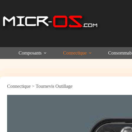
Passer
au
contenu
Composants
Connectique
Consommab
Connectique
>
Tournevis Outillage