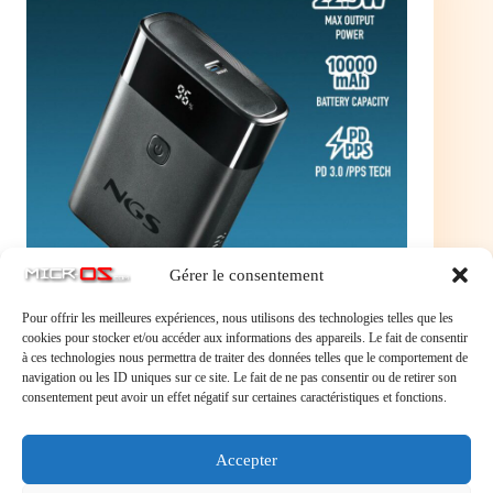
Gérer le consentement
Pour offrir les meilleures expériences, nous utilisons des technologies telles que les
cookies pour stocker et/ou accéder aux informations des appareils. Le fait de consentir
NGS Batterie externe USB Twix 10 –
à ces technologies nous permettra de traiter des données telles que le comportement de
navigation ou les ID uniques sur ce site. Le fait de ne pas consentir ou de retirer son
10000mAh 22,5W
consentement peut avoir un effet négatif sur certaines caractéristiques et fonctions.
29,95 €
Batterie externe USB NGS Twix 10 - 10000mAh
Accepter
22,5W (Noir) - TWIX10
En savoir plus