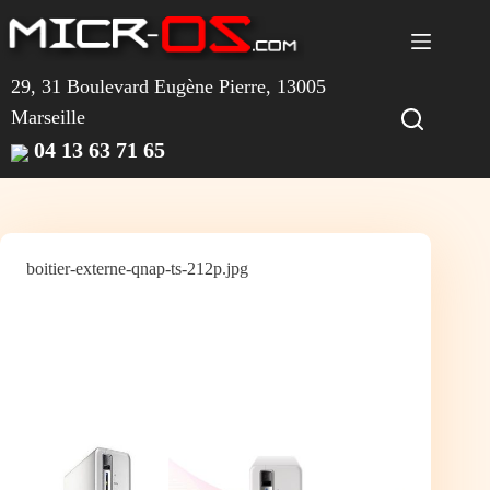
Passer
au
contenu
29, 31 Boulevard Eugène Pierre, 13005
Marseille
04 13 63 71 65
boitier-externe-qnap-ts-212p.jpg