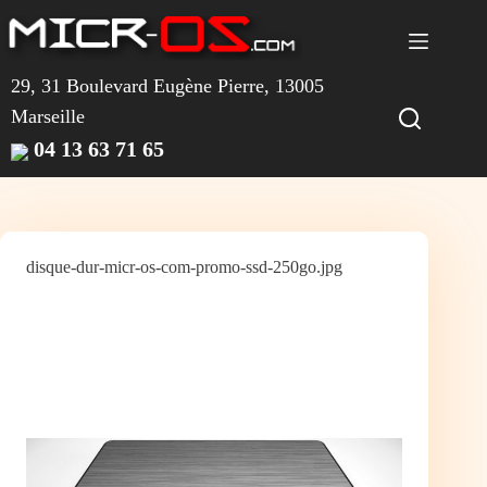
Passer
au
contenu
29, 31 Boulevard Eugène Pierre, 13005
Marseille
04 13 63 71 65
disque-dur-micr-os-com-promo-ssd-250go.jpg