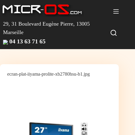
Passer
au
contenu
29, 31 Boulevard Eugène Pierre, 13005
Marseille
04 13 63 71 65
ecran-plat-iiyama-prolite-xb2780hsu-b1.jpg