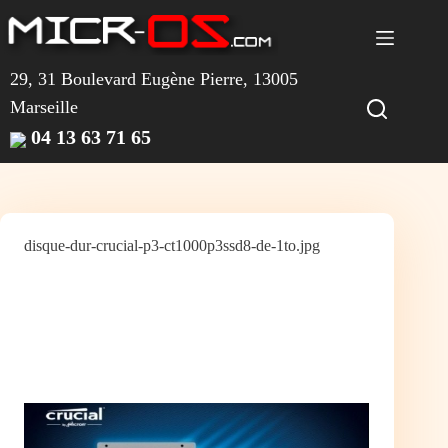
Passer
au
contenu
29, 31 Boulevard Eugène Pierre, 13005
Marseille
04 13 63 71 65
disque-dur-crucial-p3-ct1000p3ssd8-de-1to.jpg