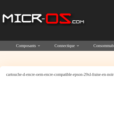
Passer
au
contenu
Composants
Connectique
Consommab
cartouche-d-encre-oem-encre-compatible-epson-29xl-fraise-en-noir