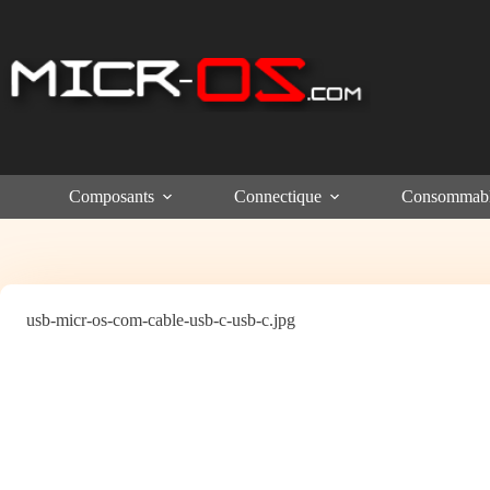
Passer
au
contenu
Composants
Connectique
Consommab
usb-micr-os-com-cable-usb-c-usb-c.jpg