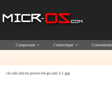
Passer
au
contenu
Composants
Connectique
Consommab
cle-usb-silicon-power-64-go-usb-3-1.jpg