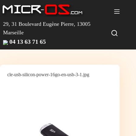
Passer
au
contenu
29, 31 Boulevard Eugène Pierre, 13005
Marseille
04 13 63 71 65
cle-usb-silicon-power-16go-en-usb-3-1.jpg