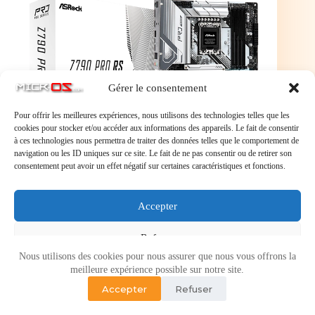
Gérer le consentement
Pour offrir les meilleures expériences, nous utilisons des technologies telles que les
cookies pour stocker et/ou accéder aux informations des appareils. Le fait de consentir
à ces technologies nous permettra de traiter des données telles que le comportement de
navigation ou les ID uniques sur ce site. Le fait de ne pas consentir ou de retirer son
consentement peut avoir un effet négatif sur certaines caractéristiques et fonctions.
La carte mère ASRock Z790 Pro RS est conçue pour
accueillir les processeurs Intel de 12ème et 13ème
génération sur socket LGA 1700 & DDR5
Accepter
Refuser
Nous utilisons des cookies pour nous assurer que nous vous offrons la
Voir les préférences
meilleure expérience possible sur notre site.
Accepter
Refuser
Politique de cookies
Politique de confidentialité
Copyright © 2026 - Micr-OS.com -
Mention légales