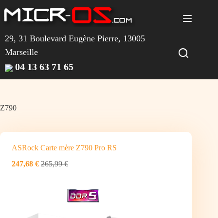
Passer
au
contenu
29, 31 Boulevard Eugène Pierre, 13005
Marseille
04 13 63 71 65
Z790
ASRock Carte mère Z790 Pro RS
247,68 €
265,99 €