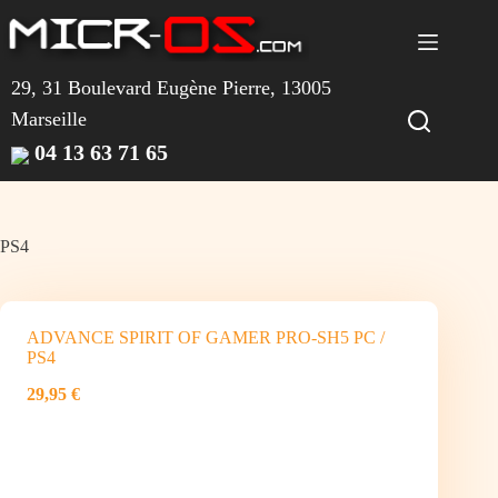
Passer
au
contenu
29, 31 Boulevard Eugène Pierre, 13005
Marseille
04 13 63 71 65
PS4
ADVANCE SPIRIT OF GAMER PRO-SH5 PC /
PS4
29,95 €