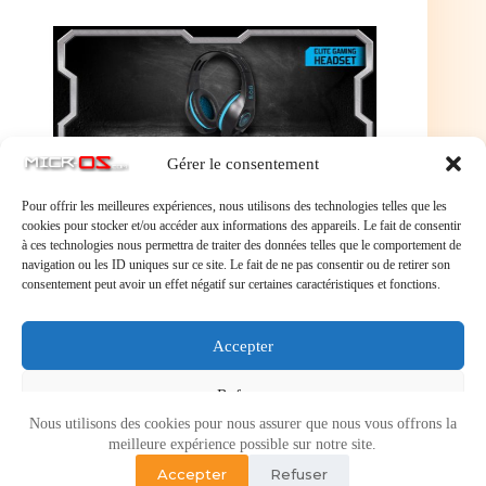
Gérer le consentement
Pour offrir les meilleures expériences, nous utilisons des technologies telles que les
cookies pour stocker et/ou accéder aux informations des appareils. Le fait de consentir
à ces technologies nous permettra de traiter des données telles que le comportement de
navigation ou les ID uniques sur ce site. Le fait de ne pas consentir ou de retirer son
consentement peut avoir un effet négatif sur certaines caractéristiques et fonctions.
PRO-SH5 BLUE assure une parfaite isolation sonore
avec son format circum-aural. Il s’adapte à vous avec
son arceau ajustable. Ses coussinets son ultra doux
Accepter
pour toujours plus de confort. Il est équipé d’une
télécommande qui vous permettra de rég
Refuser
Nous utilisons des cookies pour nous assurer que nous vous offrons la
Voir les préférences
meilleure expérience possible sur notre site.
Accepter
Refuser