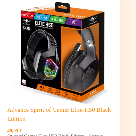
H3
(Universal
Edition)
Advance Spirit of Gamer Elite-H50 Black
Edition
49,95 €