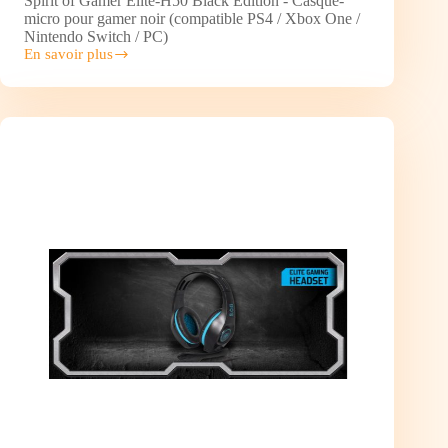
Spirit of Gamer Elite-H50 Black Edition - Casque-
micro pour gamer noir (compatible PS4 / Xbox One /
Nintendo Switch / PC)
En savoir plus
Advance
Spirit
of
Gamer
Elite-
H50
Black
Edition