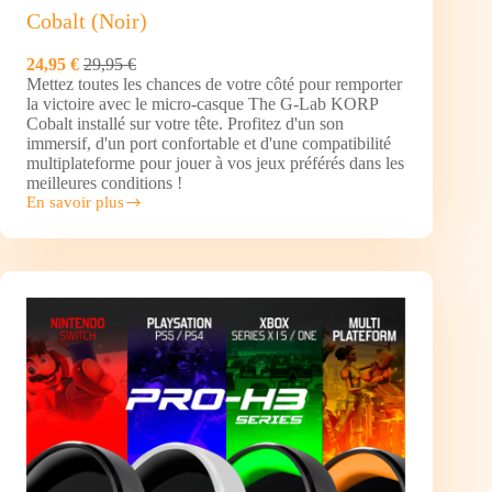
Cobalt (Noir)
24,95 €
29,95 €
Mettez toutes les chances de votre côté pour remporter
la victoire avec le micro-casque The G-Lab KORP
Cobalt installé sur votre tête. Profitez d'un son
immersif, d'un port confortable et d'une compatibilité
multiplateforme pour jouer à vos jeux préférés dans les
meilleures conditions !
En savoir plus
The
G-
Lab
Casque
Gamer
filaire
Korp
Cobalt
(Noir)