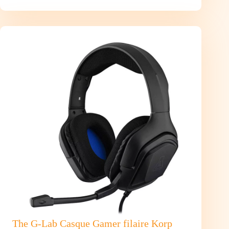
Casque
avec
Micro
MSX11
Pro
Jack
3.5mm
The G-Lab Casque Gamer filaire Korp