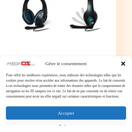
Gérer le consentement
Advance Spirit of Gamer Pro-H5 MIC-
Pour offrir les meilleures expériences, nous utilisons des technologies telles que les
G715
cookies pour stocker et/ou accéder aux informations des appareils. Le fait de consentir
à ces technologies nous permettra de traiter des données telles que le comportement de
24,95 €
navigation ou les ID uniques sur ce site. Le fait de ne pas consentir ou de retirer son
Le casque PRO-H5 Spirit Of Gamer vous propose une
consentement peut avoir un effet négatif sur certaines caractéristiques et fonctions.
immersion totale dans l'univers du Gaming. D'une
conception circum-aural, le casque est également
équipé d'un micro adapté à toutes les situations.
Accepter
Dialoguez avec votre équipe, développez votre stra
En savoir plus
Advance
Refuser
Spirit