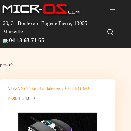
Passer
au
contenu
29, 31 Boulevard Eugène Pierre, 13005
Marseille
04 13 63 71 65
pro-m3
ADVANCE Souris filaire en USB PRO-M3
19,99 €
24,95 €