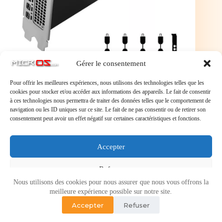
Gérer le consentement
La PNY RTX 2000 Ada Genetation est conçue pour
Pour offrir les meilleures expériences, nous utilisons des technologies telles que les
traiter efficacement les charges de travail les plus
cookies pour stocker et/ou accéder aux informations des appareils. Le fait de consentir
exigeantes sur les applications professionnelles comme
à ces technologies nous permettra de traiter des données telles que le comportement de
le traitement vidéo, les workflows de création de
navigation ou les ID uniques sur ce site. Le fait de ne pas consentir ou de retirer son
contenu… La carte graphique embarque 2816 coeurs
consentement peut avoir un effet négatif sur certaines caractéristiques et fonctions.
Cuda, 48 Tensors Cores de quatrième génération et 22
RT Cores de troisième génération qui sont associés à
16 Go de mémoire en GDDR6 ECC pour démontrer
Accepter
toutes ses capacités dans une utilisation
professionnelle.
Refuser
Nous utilisons des cookies pour nous assurer que nous vous offrons la
Voir les préférences
meilleure expérience possible sur notre site.
Accepter
Refuser
Politique de cookies
Politique de confidentialité
Copyright © 2026 - Micr-OS.com -
Mention légales