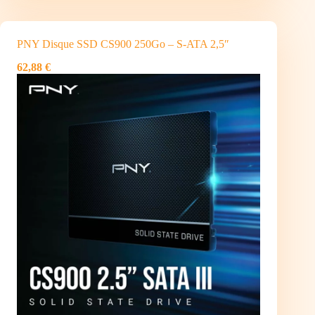
PNY Disque SSD CS900 250Go – S-ATA 2,5″
62,88 €