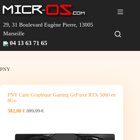
Passer
au
contenu
29, 31 Boulevard Eugène Pierre, 13005
Marseille
04 13 63 71 65
PNY
PNY Carte Graphique Gaming GeForce RTX 5060 en
8Go
382,00 €
399,99 €