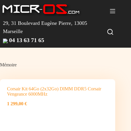
Passer
au
contenu
29, 31 Boulevard Eugène Pierre, 13005
Marseille
04 13 63 71 65
Mémoire
Corsair Kit 64Go (2x32Go) DIMM DDR5 Corsair
Vengeance 6000MHz
1 299,00 €