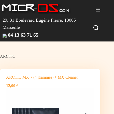
Passer
au
contenu
29, 31 Boulevard Eugène Pierre, 13005
Marseille
04 13 63 71 65
ARCTIC
ARCTIC MX-7 (4 grammes) + MX Cleaner
12,00 €