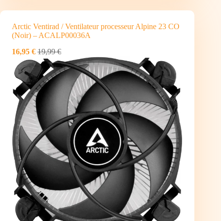
Arctic Ventirad / Ventilateur processeur Alpine 23 CO
(Noir) – ACALP00036A
16,95 €
19,99 €