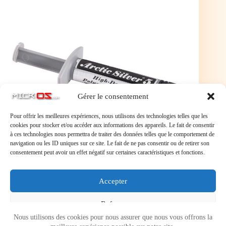
Gérer le consentement
Pour offrir les meilleures expériences, nous utilisons des technologies telles que les
cookies pour stocker et/ou accéder aux informations des appareils. Le fait de consentir
à ces technologies nous permettra de traiter des données telles que le comportement de
navigation ou les ID uniques sur ce site. Le fait de ne pas consentir ou de retirer son
consentement peut avoir un effet négatif sur certaines caractéristiques et fonctions.
Arctic Silver 5 (3.5 grammes) Cette pâte thermique
hors du commun a fait l'objet d'une conception
Accepter
élaborée afin d'obtenir des performances de
refroidissement exceptionnelles.
Refuser
Nous utilisons des cookies pour nous assurer que nous vous offrons la