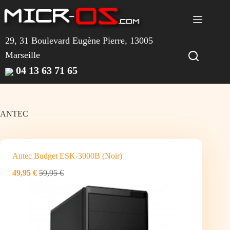
Passer
au
contenu
29, 31 Boulevard Eugène Pierre, 13005
Marseille
04 13 63 71 65
ANTEC
Antec Budget ESK-3000B (Noir)
49,95 €
59,95 €