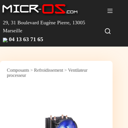
Passer
au
contenu
29, 31 Boulevard Eugène Pierre, 13005
Marseille
04 13 63 71 65
Composants
>
Refroidissement
>
Ventilateur
processeur