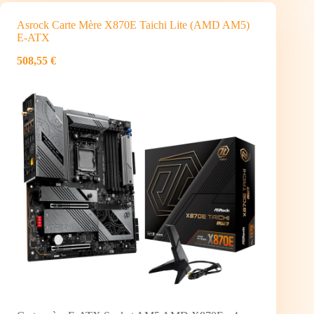
Asrock Carte Mère X870E Taichi Lite (AMD AM5)
E-ATX
508,55 €