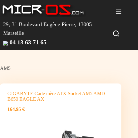
Passer
au
contenu
29, 31 Boulevard Eugène Pierre, 13005
Marseille
04 13 63 71 65
AM5
GIGABYTE Carte mère ATX Socket AM5 AMD
B650 EAGLE AX
164,95 €