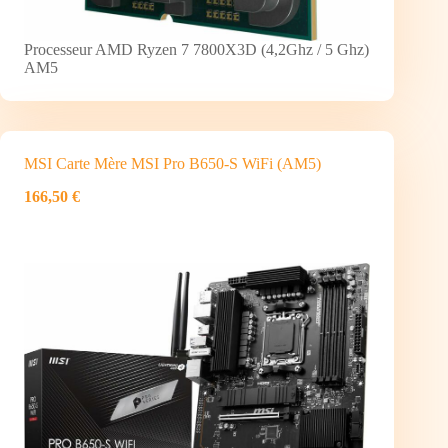
Processeur AMD Ryzen 7 7800X3D (4,2Ghz / 5 Ghz)
AM5
MSI Carte Mère MSI Pro B650-S WiFi (AM5)
166,50 €