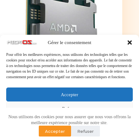
Gérer le consentement
Pour offrir les meilleures expériences, nous utilisons des technologies telles que les
cookies pour stocker et/ou accéder aux informations des appareils. Le fait de consentir
à ces technologies nous permettra de traiter des données telles que le comportement de
navigation ou les ID uniques sur ce site. Le fait de ne pas consentir ou de retirer son
consentement peut avoir un effet négatif sur certaines caractéristiques et fonctions.
Processeur 12-Core 24-Threads socket AM5 Game.
Accepter
Cache 140 Mo 4 nm TDP 120W (version boîte sans
ventilateur).
Refuser
Nous utilisons des cookies pour nous assurer que nous vous offrons la
Voir les préférences
meilleure expérience possible sur notre site.
Accepter
Refuser
Politique de cookies
Politique de confidentialité