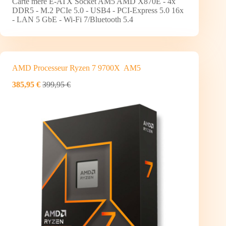
Carte mère E-ATX Socket AM5 AMD X870E - 4x
DDR5 - M.2 PCIe 5.0 - USB4 - PCI-Express 5.0 16x
- LAN 5 GbE - Wi-Fi 7/Bluetooth 5.4
AMD Processeur Ryzen 7 9700X AM5
385,95 €
399,95 €