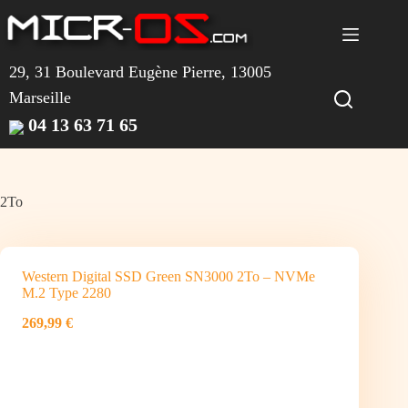
Passer
au
contenu
29, 31 Boulevard Eugène Pierre, 13005
Marseille
04 13 63 71 65
2To
Western Digital SSD Green SN3000 2To – NVMe
M.2 Type 2280
269,99 €