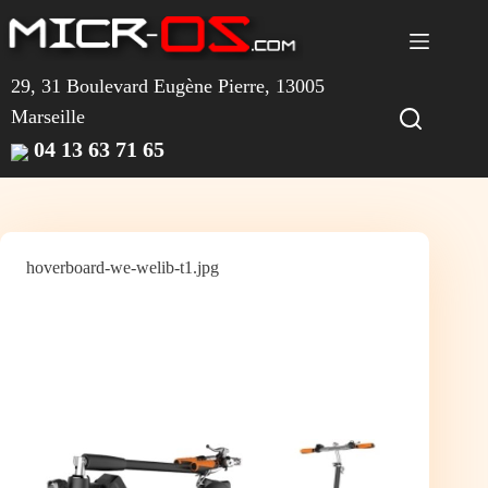
Passer
au
contenu
29, 31 Boulevard Eugène Pierre, 13005
Marseille
04 13 63 71 65
hoverboard-we-welib-t1.jpg