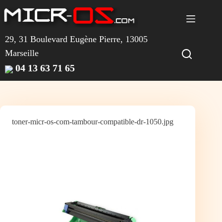
Passer
au
contenu
29, 31 Boulevard Eugène Pierre, 13005
Marseille
04 13 63 71 65
toner-micr-os-com-tambour-compatible-dr-1050.jpg