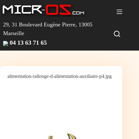
Passer
au
contenu
29, 31 Boulevard Eugène Pierre, 13005
Marseille
04 13 63 71 65
alimentation-rallonge-d-alimentation-auxiliaire-p4.jpg