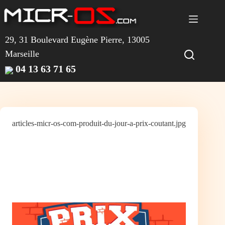
Passer
au
contenu
29, 31 Boulevard Eugène Pierre, 13005
Marseille
04 13 63 71 65
articles-micr-os-com-produit-du-jour-a-prix-coutant.jpg