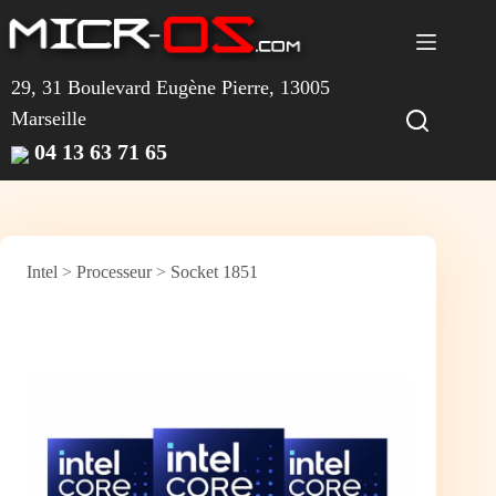
Passer
au
contenu
29, 31 Boulevard Eugène Pierre, 13005
Marseille
04 13 63 71 65
Intel
>
Processeur
>
Socket 1851