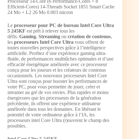
Processeur 14-Core (6 Performance-Cores + 8
Efficient-Cores) 14-Threads Socket 1851 Smart Cache
24 Mo + L2 26 Mo 0.003 micron
Le
processeur pour PC de bureau Intel Core Ultra
5 245KF
est prêt à relever tous les
défis.
Gaming
,
Streaming
ou
création de contenus
,
les
processeurs Intel Core Ultra
vous offrent de
toutes nouvelles perspectives grâce à l’intelligence
artificielle. Profitez d’une expérience gaming ultra-
fluide, de performances multitâches optimales et d’une
efficacité énergétique améliorée avec ce processeur
conçu pour les joueurs et les créateurs de contenus
occasionnels. Les nouveaux processeurs Intel Core
Ultra sont conçus pour booster les performances de
votre PC, pour vous permettre de jouer, créer et
streamer au gré de vos envies. Plus rapides et moins
énergivores que les processeurs de la génération
précédente, ils offrent une expérience utilisateur
améliorée dans tous les domaines. En libérant le
potentiel de votre ordinateur grâce à l’IA, les
processeurs intel Core Ultra (r)ouvrent le champ des
possibles.
Intel Core Ultra 5 245KF