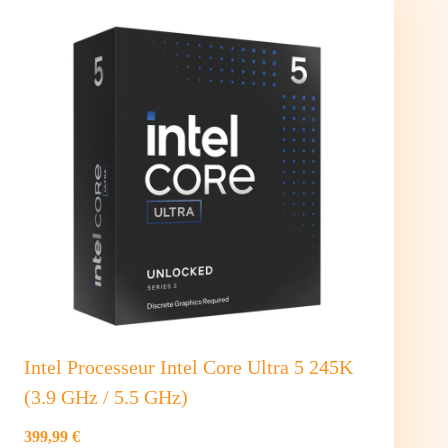
285K
(3.7
GHz
/
5.7
GHz)
Intel Processeur Intel Core Ultra 5 245K
(3.9 GHz / 5.5 GHz)
399,99 €