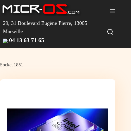
Passer
au
contenu
29, 31 Boulevard Eugène Pierre, 13005
Marseille
04 13 63 71 65
Socket 1851