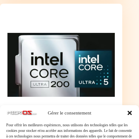
Ultra
7
265K
(3.9
GHz
/
5.5
GHz)
Gérer le consentement
Intel Core Ultra 5 225F (3.3 GHz / 4.9
Pour offrir les meilleures expériences, nous utilisons des technologies telles que les
cookies pour stocker et/ou accéder aux informations des appareils. Le fait de consentir
GHz)
à ces technologies nous permettra de traiter des données telles que le comportement de