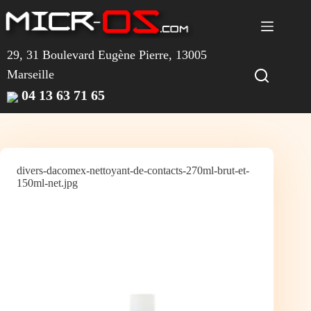
Passer
au
contenu
29, 31 Boulevard Eugène Pierre, 13005
Marseille
04 13 63 71 65
divers-dacomex-nettoyant-de-contacts-270ml-brut-et-
150ml-net.jpg