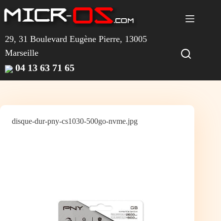
Passer
au
contenu
29, 31 Boulevard Eugène Pierre, 13005
Marseille
04 13 63 71 65
disque-dur-pny-cs1030-500go-nvme.jpg