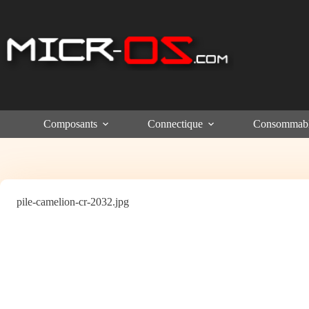
Passer
au
contenu
Composants
Connectique
Consommab
pile-camelion-cr-2032.jpg