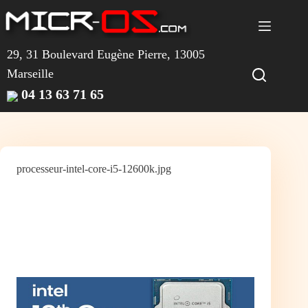
Passer
au
contenu
29, 31 Boulevard Eugène Pierre, 13005
Marseille
04 13 63 71 65
processeur-intel-core-i5-12600k.jpg