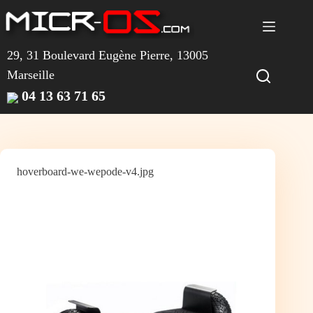
Passer
au
contenu
29, 31 Boulevard Eugène Pierre, 13005
Marseille
04 13 63 71 65
hoverboard-we-wepode-v4.jpg