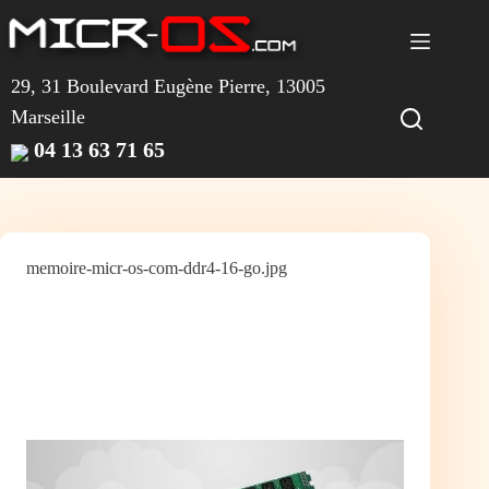
Passer
au
contenu
29, 31 Boulevard Eugène Pierre, 13005
Marseille
04 13 63 71 65
memoire-micr-os-com-ddr4-16-go.jpg