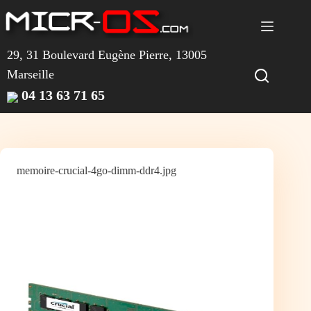
Passer
au
contenu
29, 31 Boulevard Eugène Pierre, 13005
Marseille
04 13 63 71 65
memoire-crucial-4go-dimm-ddr4.jpg