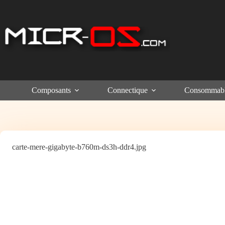
Passer
au
contenu
Composants
Connectique
Consommab
carte-mere-gigabyte-b760m-ds3h-ddr4.jpg