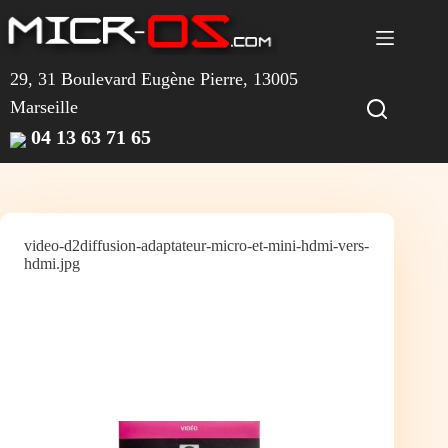
Passer
au
contenu
29, 31 Boulevard Eugène Pierre, 13005
Marseille
04 13 63 71 65
video-d2diffusion-adaptateur-micro-et-mini-hdmi-vers-
hdmi.jpg