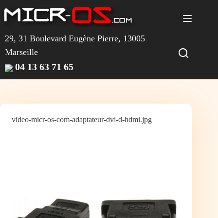
Passer
au
contenu
29, 31 Boulevard Eugène Pierre, 13005
Marseille
04 13 63 71 65
video-micr-os-com-adaptateur-dvi-d-hdmi.jpg