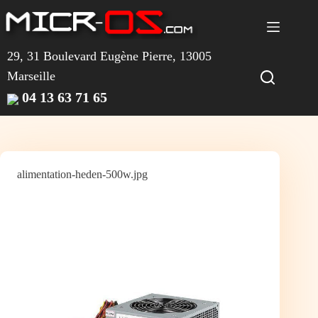
Passer
au
contenu
29, 31 Boulevard Eugène Pierre, 13005
Marseille
04 13 63 71 65
alimentation-heden-500w.jpg