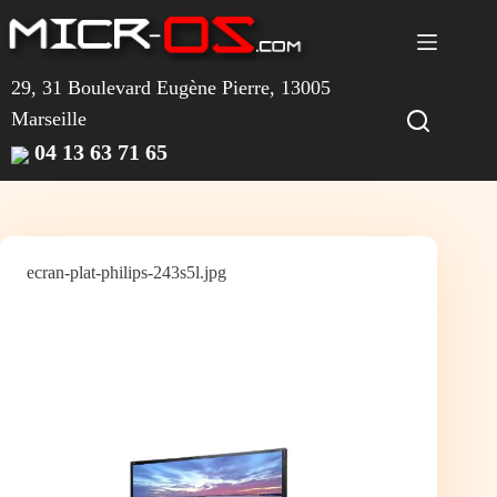
Passer
au
contenu
29, 31 Boulevard Eugène Pierre, 13005
Marseille
04 13 63 71 65
ecran-plat-philips-243s5l.jpg