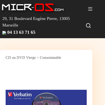
Passer
au
contenu
29, 31 Boulevard Eugène Pierre, 13005
Marseille
04 13 63 71 65
CD ou DVD Vierge
>
Consommable