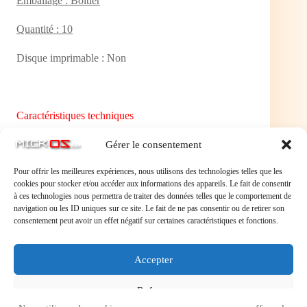
Emballage : Boitier
Quantité : 10
Disque imprimable : Non
Caractéristiques techniques
Disque réinscriptible : Non
Gérer le consentement
Pour offrir les meilleures expériences, nous utilisons des technologies telles que les
Nombre de couches : 1
cookies pour stocker et/ou accéder aux informations des appareils. Le fait de consentir
à ces technologies nous permettra de traiter des données telles que le comportement de
Capacité : 4.7 Go
navigation ou les ID uniques sur ce site. Le fait de ne pas consentir ou de retirer son
consentement peut avoir un effet négatif sur certaines caractéristiques et fonctions.
Vitesse maximum de gravure : 16x
Fonction d'impression sur média : Non
Accepter
Refuser