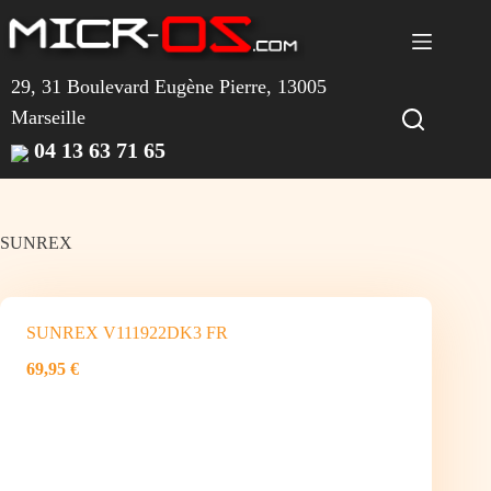
Passer
au
contenu
29, 31 Boulevard Eugène Pierre, 13005
Marseille
04 13 63 71 65
SUNREX
SUNREX V111922DK3 FR
69,95 €