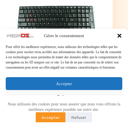
Gérer le consentement
Pour offrir les meilleures expériences, nous utilisons des technologies telles que les
cookies pour stocker et/ou accéder aux informations des appareils. Le fait de consentir
à ces technologies nous permettra de traiter des données telles que le comportement de
navigation ou les ID uniques sur ce site. Le fait de ne pas consentir ou de retirer son
consentement peut avoir un effet négatif sur certaines caractéristiques et fonctions.
Clavier pour Pc Portable AZERTY Francais FR
French V111922DK3 FR S1N-3EFR2G1-SA0
Accepter
Refuser
Nous utilisons des cookies pour nous assurer que nous vous offrons la
Voir les préférences
meilleure expérience possible sur notre site.
Accepter
Refuser
Politique de cookies
Politique de confidentialité
Copyright © 2026 - Micr-OS.com -
Mention légales